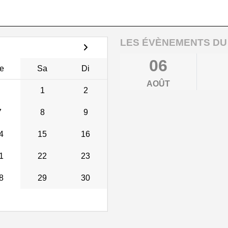
LES ÉVÈNEMENTS DU
06
e
Sa
Di
AOÛT
1
2
7
8
9
4
15
16
1
22
23
8
29
30